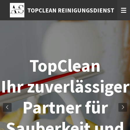
Zum
TOPCLEAN REINIGUNGSDIENST
Hauptinhalt
springen
TopClean
Ihr zuverlässiger
Partner für
Sauberkeit und